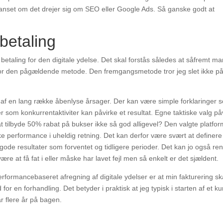
uanset om det drejer sig om SEO eller Google Ads. Så ganske godt at
betaling
aling for den digitale ydelse. Det skal forstås således at såfremt ma
or den pågældende metode. Den fremgangsmetode tror jeg slet ikke på 
e af en lang række åbenlyse årsager. Der kan være simple forklaringer 
om konkurrentaktiviter kan påvirke et resultat. Egne taktiske valg på
 tilbyde 50% rabat på bukser ikke så god alligevel? Den valgte platfor
rke performance i uheldig retning. Det kan derfor være svært at definere
gode resultater som forventet og tidligere perioder. Det kan jo også ren
 at få fat i eller måske har lavet fejl men så enkelt er det sjældent.
erformancebaseret afregning af digitale ydelser er at min fakturering sk
or en forhandling. Det betyder i praktisk at jeg typisk i starten af et k
ar flere år på bagen.