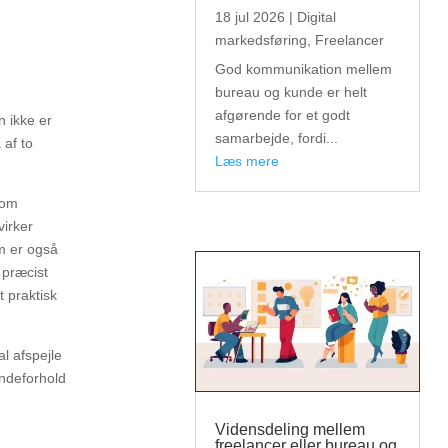
18 jul 2026
|
Digital
markedsføring
,
Freelancer
God kommunikation mellem
bureau og kunde er helt
afgørende for et godt
n ikke er
samarbejde, fordi...
af to
læs mere
som
virker
m er også
 præcist
t praktisk
al afspejle
undeforhold
Vidensdeling mellem
freelancer eller bureau og