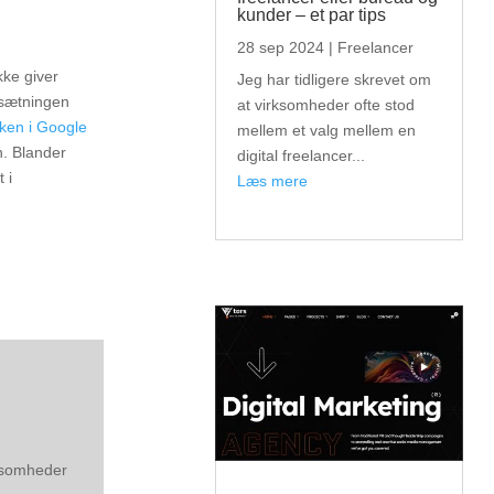
kunder – et par tips
28 sep 2024
|
Freelancer
kke giver
Jeg har tidligere skrevet om
psætningen
at virksomheder ofte stod
ken i Google
mellem et valg mellem en
. Blander
digital freelancer...
 i
læs mere
rksomheder