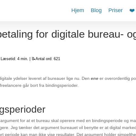
Hjem
Blog
Priser
❤️
taling for digitale bureau- o
️ Læsetid: 4 min. | 📝Antal ord: 621
igitale ydelser leveret af bureauer lige nu. Den
ene
er overordentlig po
freelancere går bort fra bindingsperioder.
gsperioder
t argument for at et bureau skal operere med en bindingsperiode og ma
ere. Jeg tænker det argument bureauet vil benytte er at digital marked
rt periode kan man ikke vise resultater. Det argument holder simpelthe