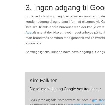
3. Ingen adgang til Go
Et tredje forhold som jeg troede var en levn fra forti
kunden adgang til egne data i form af eksempelvis Go
ikke skal tilfalde andre bureauer men der kan jo vær
Ads
afsløre at der ikke er lavet meget arbejde på 
man brandtrafik sammen med generisk trafik? Hvorf
annoncer?
Selvfølgeligt skal kunden have have adgang til Googl
Kim Falkner
Digital marketing og Google Ads freelancer
Styrk jeres digitale tilstedeværelse. Som
digital fre
og bureauer. Jeg tilbyder
markedets bedste priser 