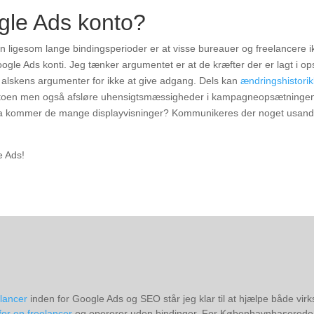
ogle Ads konto?
den ligesom lange bindingsperioder er at visse bureauer og freelancere i
ogle Ads konti. Jeg tænker argumentet er at de kræfter der er lagt i o
e alskens argumenter for ikke at give adgang. Dels kan
ændringshistorik
kontoen men også afsløre uhensigtsmæssigheder i kampagneopsætningen
ra kommer de mange displayvisninger? Kommunikeres der noget usandt
e Ads!
elancer
inden for Google Ads og SEO står jeg klar til at hjælpe både vi
for en freelancer
og opererer uden bindinger. For Københavnbaserede