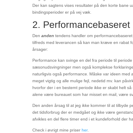
Der kan sagtens vises resultater på den korte bane 
bindingsperioder er på vej væk.
2. Performancebaseret 
Den
anden
tendens handler om performancebaseret bet
tilfreds med leverancen så kan man kræve en rabat f
årsager:
Performance kan svinge en del fra periode til period
sæsonudsvingninger men også komplekse forklaringer s
naturligvis også performance. Måske var ideen med at
meget vigtig og alle mulige fejl, nedetid mv. kan påvi
hvorfor der i en bestemt periode ikke er skabt helt så 
alene være bureauet som har misset en mail, være svære
Den anden årsag til at jeg ikke kommer til at tilbyde p
det tidsforbrug der er medgået og ikke være genstand f
afvikles en del flere timer end i et kundeforhold der h
Check i øvrigt mine priser
her
.