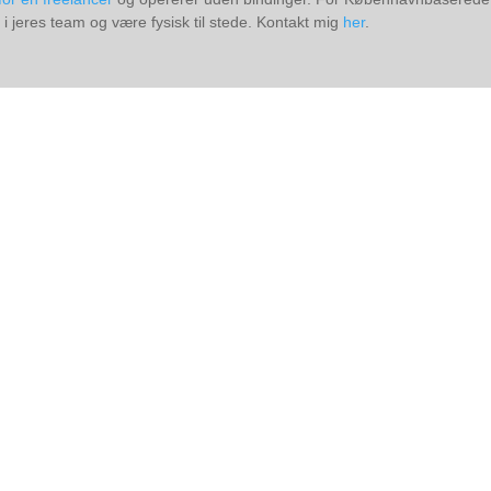
 jeres team og være fysisk til stede. Kontakt mig
her
.