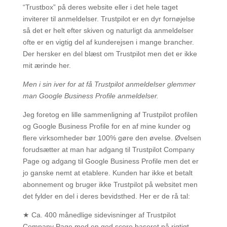
“Trustbox” på deres website eller i det hele taget
inviterer til anmeldelser. Trustpilot er en dyr fornøjelse
så det er helt efter skiven og naturligt da anmeldelser
ofte er en vigtig del af kunderejsen i mange brancher.
Der hersker en del blæst om Trustpilot men det er ikke
mit ærinde her.
Men i sin iver for at få Trustpilot anmeldelser glemmer
man Google Business Profile anmeldelser.
Jeg foretog en lille sammenligning af Trustpilot profilen
og Google Business Profile for en af mine kunder og
flere virksomheder bør 100% gøre den øvelse. Øvelsen
forudsætter at man har adgang til Trustpilot Company
Page og adgang til Google Business Profile men det er
jo ganske nemt at etablere. Kunden har ikke et betalt
abonnement og bruger ikke Trustpilot på websitet men
det fylder en del i deres bevidsthed. Her er de rå tal:
★ Ca. 400 månedlige sidevisninger af Trustpilot
Company Page med en god score baseret på rigtigt